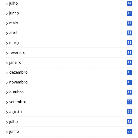
julho
14
0
junho
12
7
maio
13
3
abril
11
2
março
11
9
fevereiro
11
8
janeiro
11
8
dezembro
10
2
novembro
10
6
outubro
11
5
setembro
99
agosto
99
julho
12
1
junho
97