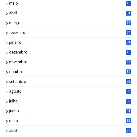
maio
10
0
abril
91
março
12
0
fevereiro
74
janeiro
81
dezembro
10
2
novembro
85
outubro
87
setembro
72
agosto
83
julho
85
junho
91
maio
82
abril
88