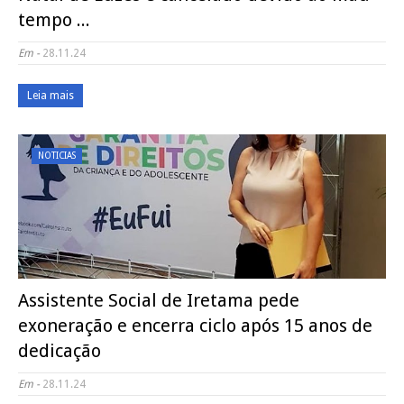
tempo ...
Em -
28.11.24
Leia mais
NOTICIAS
Assistente Social de Iretama pede
exoneração e encerra ciclo após 15 anos de
dedicação
Em -
28.11.24