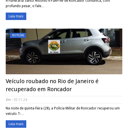
A Funerária Santo Antônio e PaxPrev de Roncador comunica, com
profundo pesar, o fale…
Leia mais
NOTICIAS
Veículo roubado no Rio de Janeiro é
recuperado em Roncador
Em -
30.11.24
Na noite de quinta-feira (28), a Polícia Militar de Roncador recuperou um
veículo T-…
Leia mais