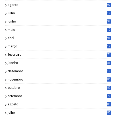
agosto
99
julho
12
1
junho
97
maio
10
0
abril
91
março
12
0
fevereiro
74
janeiro
81
dezembro
10
2
novembro
85
outubro
87
setembro
72
agosto
83
julho
85