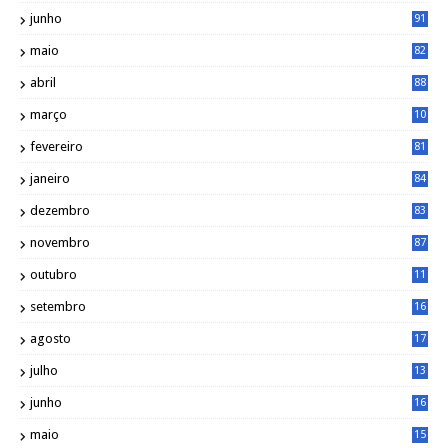
junho
91
maio
82
abril
88
março
10
5
fevereiro
81
janeiro
84
dezembro
83
novembro
87
outubro
11
5
setembro
16
2
agosto
17
2
julho
13
7
junho
16
4
maio
15