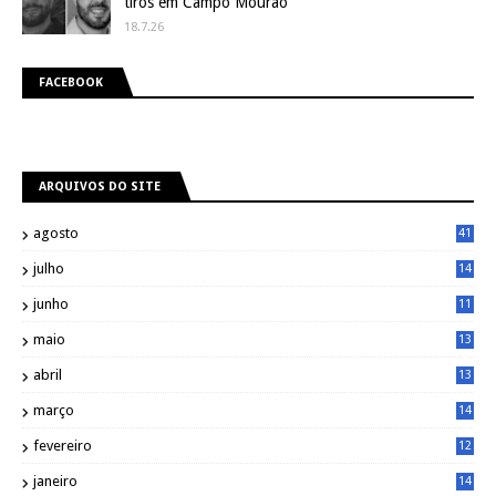
tiros em Campo Mourão
18.7.26
FACEBOOK
ARQUIVOS DO SITE
agosto
41
julho
14
8
junho
11
7
maio
13
9
abril
13
0
março
14
6
fevereiro
12
0
janeiro
14