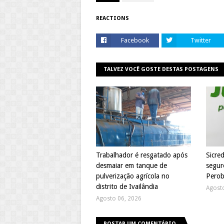
REACTIONS
Facebook
Twitter
TALVEZ VOCÊ GOSTE DESTAS POSTAGENS
Trabalhador é resgatado após
Sicre
desmaiar em tanque de
segur
pulverização agrícola no
Perob
distrito de Ivailândia
Agost
Agosto 06, 2026
POSTAR UM COMENTÁRIO