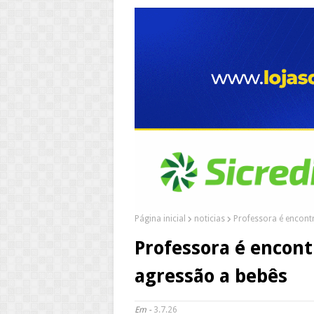
Página inicial
noticias
Professora é encont
Professora é encon
agressão a bebês
Em -
3.7.26