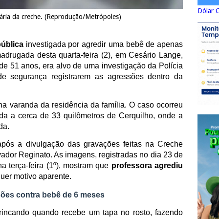
Dólar 
ária da creche. (Reprodução/Metrópoles)
ública
investigada por agredir uma bebê de apenas
adrugada desta quarta-feira (2), em Cesário Lange,
 de 51 anos, era alvo de uma investigação da Polícia
e segurança registrarem as agressões dentro da
 na varanda da residência da família. O caso ocorreu
da a cerca de 33 quilômetros de Cerquilho, onde a
da.
pós a divulgação das gravações feitas na Creche
vador Reginato. As imagens, registradas no dia 23 de
a terça-feira (1º), mostram que
professora agrediu
uer motivo aparente.
ões contra bebê de 6 meses
rincando quando recebe um tapa no rosto, fazendo