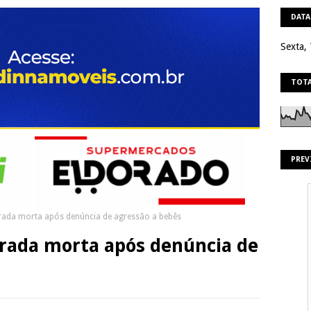
DATA
Sexta,
TOTA
PREV
rada morta após denúncia de agressão a bebês
trada morta após denúncia de