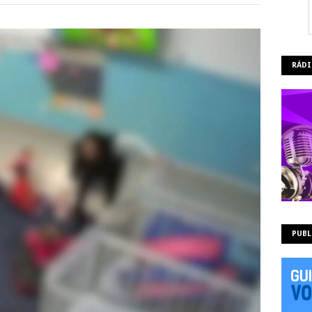
RÁDI
PUBL