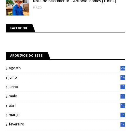
Nota de Falecimento - Antonio Gomes (Turiba)
9.7.26
FACEBOOK
ARQUIVOS DO SITE
agosto
26
julho
14
8
junho
11
7
maio
13
9
abril
13
0
março
14
6
fevereiro
12
0