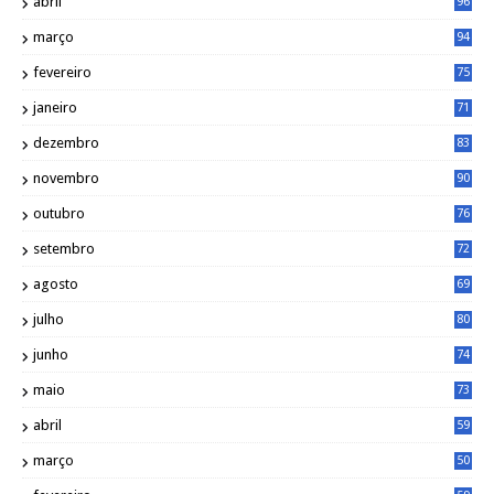
abril
96
março
94
fevereiro
75
janeiro
71
dezembro
83
novembro
90
outubro
76
setembro
72
agosto
69
julho
80
junho
74
maio
73
abril
59
março
50