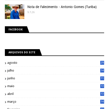
Nota de Falecimento - Antonio Gomes (Turiba)
9.7.26
FACEBOOK
ARQUIVOS DO SITE
agosto
29
julho
14
8
junho
11
7
maio
13
9
abril
13
0
março
14
6