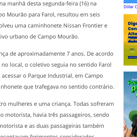
na manhã desta segunda-feira (16) na
Dólar 
po Mourão para Farol, resultou em seis
volveu uma caminhonete Nissan Frontier e
etivo urbano de Campo Mourão.
iança de aproximadamente 7 anos. De acordo
o local, o coletivo seguia no sentido Farol
ra acessar o Parque Industrial, em Campo
inhonete que trafegava no sentido contrário.
ro mulheres e uma criança. Todas sofreram
o motorista, havia três passageiros, sendo
otorista e as duas passageiras também
apresentavam ferimentos considerados