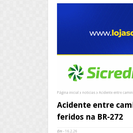
Página inicial
noticias
Acidente entre camin
Acidente entre cami
feridos na BR-272
Em -
16.2.26