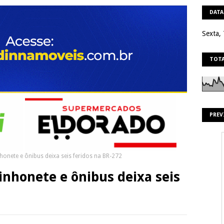
DATA
Sexta,
TOTA
PREV
honete e ônibus deixa seis feridos na BR-272
nhonete e ônibus deixa seis