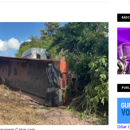
RÁDI
PUBL
Dólar 
Imagem Catve.com