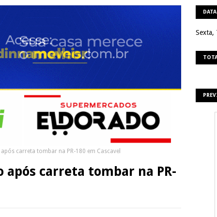
DATA
Sexta,
TOTA
PREV
do após carreta tombar na PR-180 em Cascavel
do após carreta tombar na PR-