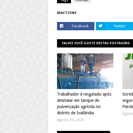
Tags
noticias
REACTIONS
Facebook
Twitter
TALVEZ VOCÊ GOSTE DESTAS POSTAGENS
Trabalhador é resgatado após
Sicre
desmaiar em tanque de
segur
pulverização agrícola no
Perob
distrito de Ivailândia
Agost
Agosto 06, 2026