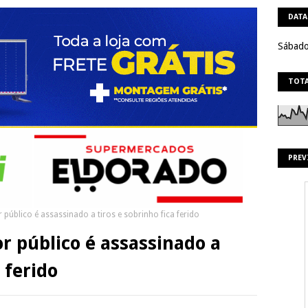
DATA
Sábado
TOTA
PREV
 público é assassinado a tiros e sobrinho fica ferido
r público é assassinado a
 ferido