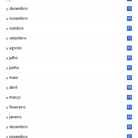
dezembro
10
2
novembro
85
outubro
87
setembro
72
agosto
83
julho
85
junho
91
maio
82
abril
88
março
10
5
fevereiro
81
janeiro
84
dezembro
83
novembro
87