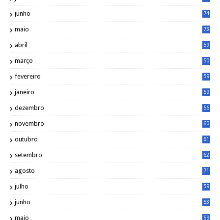
junho
74
maio
73
abril
59
março
50
fevereiro
59
janeiro
59
dezembro
56
novembro
60
outubro
61
setembro
62
agosto
71
julho
59
junho
53
maio
59