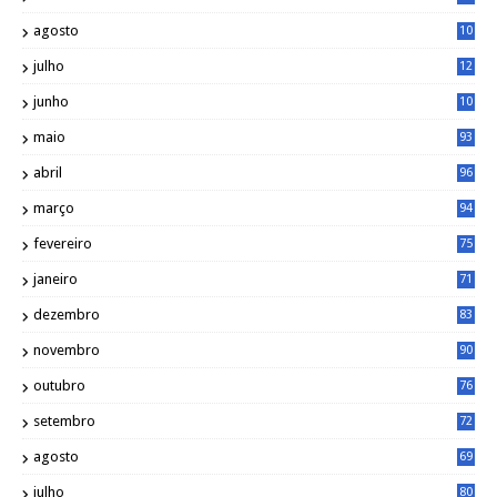
agosto
10
1
julho
12
2
junho
10
8
maio
93
abril
96
março
94
fevereiro
75
janeiro
71
dezembro
83
novembro
90
outubro
76
setembro
72
agosto
69
julho
80