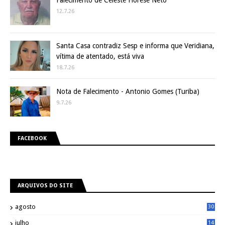
Falecimento de Celeste Fiorese Neto
12.7.26
Santa Casa contradiz Sesp e informa que Veridiana,
vítima de atentado, está viva
18.7.26
Nota de Falecimento - Antonio Gomes (Turiba)
9.7.26
FACEBOOK
ARQUIVOS DO SITE
agosto
30
julho
14