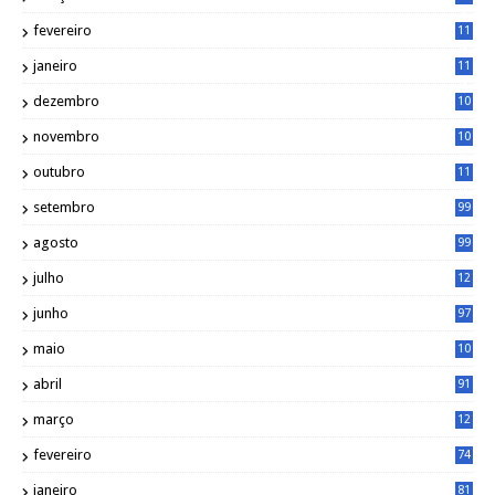
9
fevereiro
11
8
janeiro
11
8
dezembro
10
2
novembro
10
6
outubro
11
5
setembro
99
agosto
99
julho
12
1
junho
97
maio
10
0
abril
91
março
12
0
fevereiro
74
janeiro
81