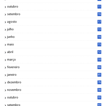
outubro
11
5
setembro
16
2
agosto
17
2
julho
13
7
junho
16
4
maio
15
0
abril
12
4
março
10
4
fevereiro
66
janeiro
81
dezembro
76
novembro
56
outubro
93
setembro
97