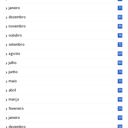
janeiro
71
dezembro
83
novembro
90
outubro
76
setembro
72
agosto
69
julho
80
junho
74
maio
73
abril
59
março
50
fevereiro
59
janeiro
59
dezembro
56