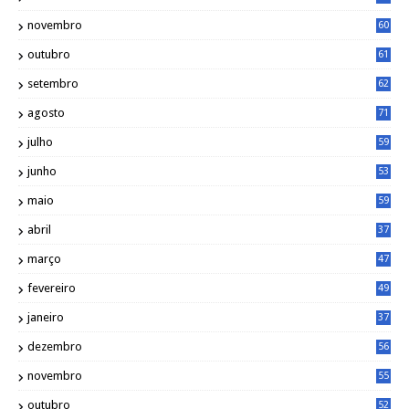
novembro
60
outubro
61
setembro
62
agosto
71
julho
59
junho
53
maio
59
abril
37
março
47
fevereiro
49
janeiro
37
dezembro
56
novembro
55
outubro
52