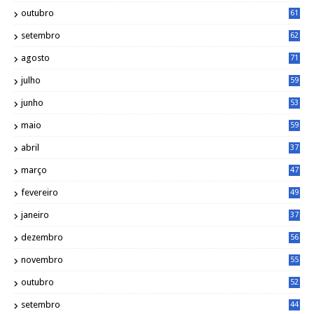
outubro
61
setembro
62
agosto
71
julho
59
junho
53
maio
59
abril
37
março
47
fevereiro
49
janeiro
37
dezembro
56
novembro
55
outubro
52
setembro
44