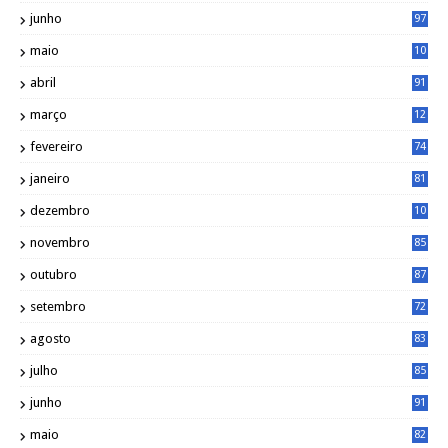
1
junho
97
maio
10
0
abril
91
março
12
0
fevereiro
74
janeiro
81
dezembro
10
2
novembro
85
outubro
87
setembro
72
agosto
83
julho
85
junho
91
maio
82