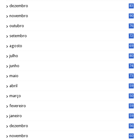
dezembro
83
novembro
90
outubro
76
setembro
72
agosto
69
julho
80
junho
74
maio
73
abril
59
março
50
fevereiro
59
janeiro
59
dezembro
56
novembro
60