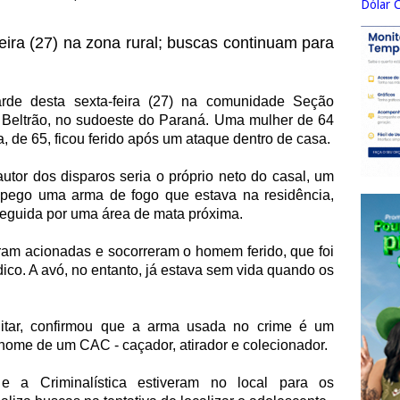
Dólar 
feira (27) na zona rural; buscas continuam para
arde desta sexta-feira (27) na comunidade Seção
o Beltrão, no sudoeste do Paraná. Uma mulher de 64
la, de 65, ficou ferido após um ataque dentro de casa.
autor dos disparos seria o próprio neto do casal, um
a pego uma arma de fogo que estava na residência,
 seguida por uma área de mata próxima.
am acionadas e socorreram o homem ferido, que foi
o. A avó, no entanto, já estava sem vida quando os
ilitar, confirmou que a arma usada no crime é um
m nome de um CAC - caçador, atirador e colecionador.
 e a Criminalística estiveram no local para os