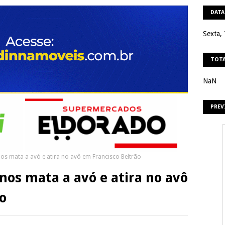
DATA
Sexta,
TOTA
NaN
PREV
os mata a avó e atira no avô em Francisco Beltrão
nos mata a avó e atira no avô
o