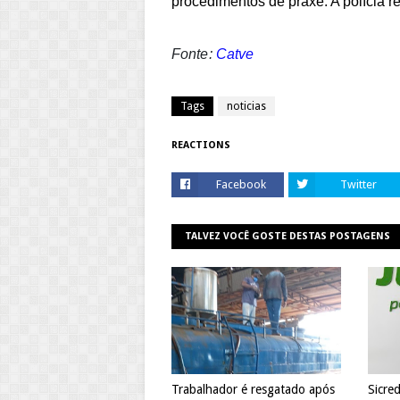
procedimentos de praxe. A polícia re
Fonte:
Catve
Tags
noticias
REACTIONS
Facebook
Twitter
TALVEZ VOCÊ GOSTE DESTAS POSTAGENS
Trabalhador é resgatado após
Sicre