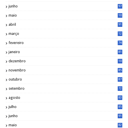
1
junho
97
maio
10
0
abril
91
março
12
0
fevereiro
74
janeiro
81
dezembro
10
2
novembro
85
outubro
87
setembro
72
agosto
83
julho
85
junho
91
maio
82