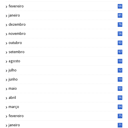
4
fevereiro
66
janeiro
81
dezembro
76
novembro
56
outubro
93
setembro
97
agosto
10
1
julho
12
2
junho
10
8
maio
93
abril
96
março
94
fevereiro
75
janeiro
71