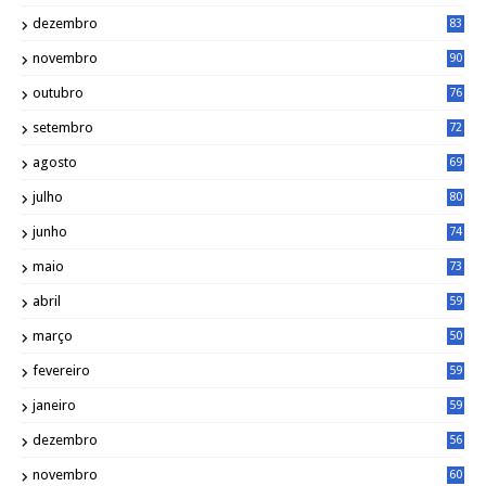
dezembro
83
novembro
90
outubro
76
setembro
72
agosto
69
julho
80
junho
74
maio
73
abril
59
março
50
fevereiro
59
janeiro
59
dezembro
56
novembro
60