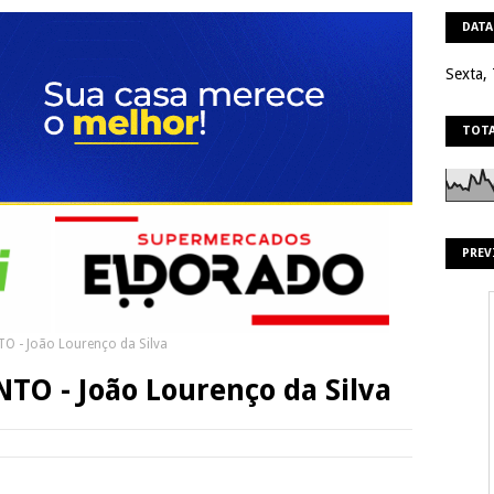
DATA
Sexta,
TOTA
PREV
O - João Lourenço da Silva
O - João Lourenço da Silva