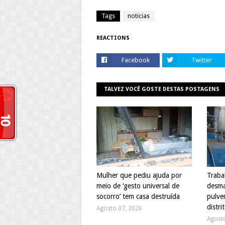
Tags
noticias
REACTIONS
Facebook
Twitter
TALVEZ VOCÊ GOSTE DESTAS POSTAGENS
Mulher que pediu ajuda por
Traba
meio de ‘gesto universal de
desma
socorro’ tem casa destruída
pulve
distri
Agosto 07, 2026
Agost