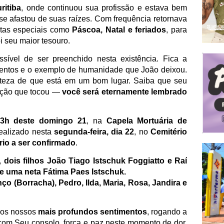
ritiba
, onde continuou sua profissão e estava bem
se afastou de suas raízes. Com frequência retornava
atas especiais como
Páscoa, Natal e feriados
, para
oi seu maior tesouro.
sível de ser preenchido nesta existência. Fica a
entos e o exemplo de humanidade que João deixou.
rteza de que está em um bom lugar. Saiba que seu
ação que tocou —
você será eternamente lembrado
3h deste domingo 21
, na
Capela Mortuária de
ealizado nesta
segunda-feira, dia 22
, no
Cemitério
io a ser confirmado
.
,
dois filhos
João Tiago Istschuk Foggiatto e
Raí
 e
uma neta
Fátima Paes Istschuk.
ço (Borracha), Pedro, Ilda, Maria, Rosa, Jandira e
mos nossos
mais profundos sentimentos
, rogando a
com Seu consolo, força e paz neste momento de dor.