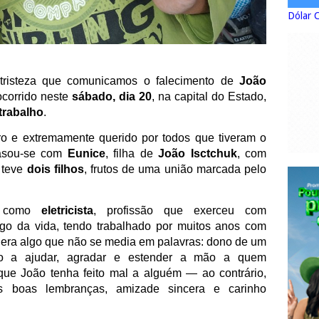
Dólar 
tristeza que comunicamos o falecimento de
João
ocorrido neste
sábado, dia 20
, na capital do Estado,
trabalho
.
ro e extremamente querido por todos que tiveram o
Casou-se com
Eunice
, filha de
João Isctchuk
, com
 teve
dois filhos
, frutos de uma união marcada pelo
va como
eletricista
, profissão que exerceu com
go da vida, tendo trabalhado por muitos anos com
 era algo que não se media em palavras: dono de um
to a ajudar, agradar e estender a mão a quem
que João tenha feito mal a alguém — ao contrário,
 boas lembranças, amizade sincera e carinho