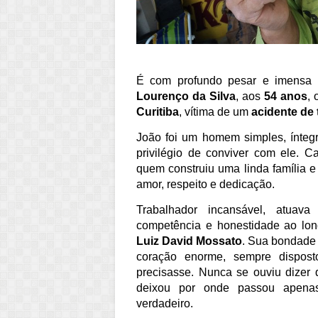
É com profundo pesar e imensa 
Lourenço da Silva
, aos
54 anos
, 
Curitiba
, vítima de um
acidente de 
João foi um homem simples, ínteg
privilégio de conviver com ele. 
quem construiu uma linda família e
amor, respeito e dedicação.
Trabalhador incansável, atua
competência e honestidade ao lon
Luiz David Mossato
. Sua bondade
coração enorme, sempre dispos
precisasse. Nunca se ouviu dizer 
deixou por onde passou apenas
verdadeiro.