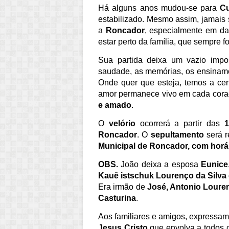
Há alguns anos mudou-se para
Cu
estabilizado. Mesmo assim, jamais 
a
Roncador
, especialmente em d
estar perto da família, que sempre f
Sua partida deixa um vazio impos
saudade, as memórias, os ensinam
Onde quer que esteja, temos a ce
amor permanece vivo em cada cor
e amado
.
O
velório
ocorrerá a partir das
1
Roncador
. O
sepultamento
será r
Municipal de Roncador, com horár
OBS.
João deixa a esposa
Eunice
Kauê istschuk Lourenço da Silva
Era irmão de
José, Antonio Louren
Casturina
.
Aos familiares e amigos, expressa
Jesus Cristo
que envolva a todos 