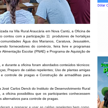
Dólar 
izada na Vila Rural Araucária em Nova Cantú, a Oficina de
to contou com a participação 11 produtores de hortaliças
as comunidades Água dos Marianos, Caratuva, Jesusalém,
endo fornecedores do comércio, feira livre e programas
e Alimentação Escolar (PNAE) e Programa de Aquisição de
, e durante a oficina foram abordados conteúdos técnicos:
iças; Preparo de caldas repelentes; Uso de plantas amigas
a e controle de pragas e Construção de armadilhas para
sta José Carlos Denck do Instituto de Desenvolvimento Rural
a oficina possibilitou que os participantes conhecessem
s alternativos para controle de pragas.
renderam a preparar e usar as caldas repelentes bem como,