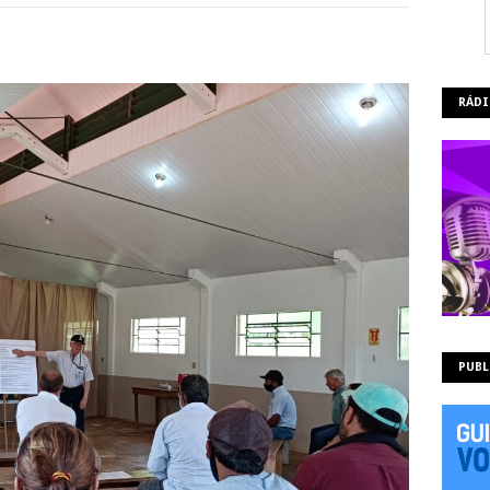
RÁDI
PUBL