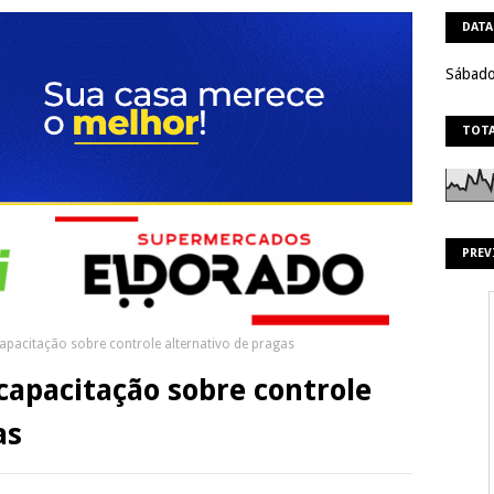
DATA
Sábado
TOTA
PREV
apacitação sobre controle alternativo de pragas
capacitação sobre controle
as