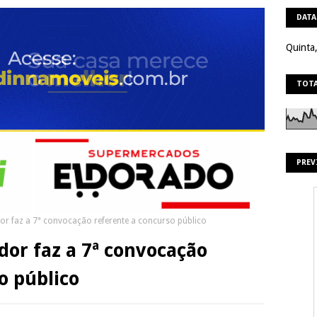
DATA
Quinta
TOTA
PREV
or faz a 7ª convocação referente a concurso público
dor faz a 7ª convocação
o público