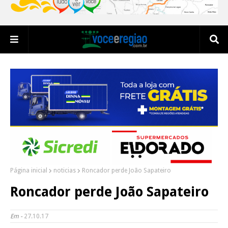
Página inicial
noticias
Roncador perde João Sapateiro
Roncador perde João Sapateiro
Em -
27.10.17