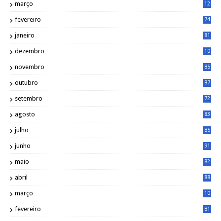
março
12
0
fevereiro
74
janeiro
81
dezembro
10
2
novembro
85
outubro
87
setembro
72
agosto
83
julho
85
junho
91
maio
82
abril
88
março
10
5
fevereiro
81