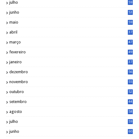
julho
59
junho
53
maio
59
abril
37
março
47
fevereiro
49
janeiro
37
dezembro
56
novembro
55
outubro
52
setembro
44
agosto
58
julho
59
junho
60