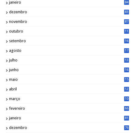
janeiro
84
dezembro
83
novembro
87
outubro
11
5
setembro
16
2
agosto
17
2
julho
13
7
junho
16
4
maio
15
0
abril
12
4
março
10
4
fevereiro
66
janeiro
81
dezembro
76