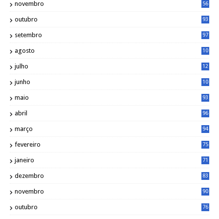
novembro
56
outubro
93
setembro
97
agosto
10
1
julho
12
2
junho
10
8
maio
93
abril
96
março
94
fevereiro
75
janeiro
71
dezembro
83
novembro
90
outubro
76