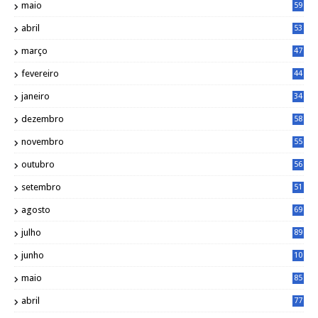
maio
59
abril
53
março
47
fevereiro
44
janeiro
34
dezembro
58
novembro
55
outubro
56
setembro
51
agosto
69
julho
89
junho
10
1
maio
85
abril
77