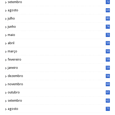
setembro
72
agosto
69
julho
80
junho
74
maio
73
abril
59
março
50
fevereiro
59
janeiro
59
dezembro
56
novembro
60
outubro
61
setembro
62
agosto
71