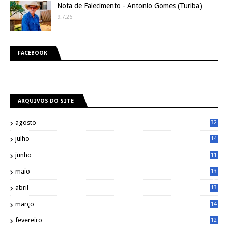
Nota de Falecimento - Antonio Gomes (Turiba)
9.7.26
FACEBOOK
ARQUIVOS DO SITE
agosto
32
julho
14
8
junho
11
7
maio
13
9
abril
13
0
março
14
6
fevereiro
12