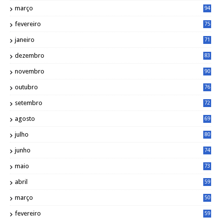
março
94
fevereiro
75
janeiro
71
dezembro
83
novembro
90
outubro
76
setembro
72
agosto
69
julho
80
junho
74
maio
73
abril
59
março
50
fevereiro
59