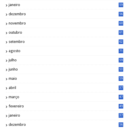
janeiro
59
dezembro
56
novembro
60
outubro
61
setembro
62
agosto
71
julho
59
junho
53
maio
59
abril
37
março
47
fevereiro
49
janeiro
37
dezembro
56