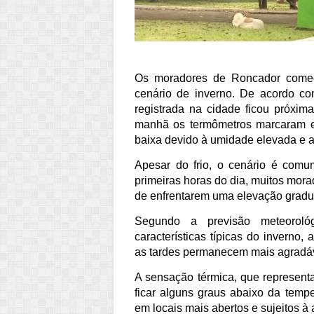
Os moradores de Roncador começar
cenário de inverno. De acordo co
registrada na cidade ficou próxi
manhã os termômetros marcaram 
baixa devido à umidade elevada e a
Apesar do frio, o cenário é com
primeiras horas do dia, muitos mor
de enfrentarem uma elevação gradua
Segundo a previsão meteoroló
características típicas do inverno
as tardes permanecem mais agradáv
A sensação térmica, que represent
ficar alguns graus abaixo da tempe
em locais mais abertos e sujeitos à