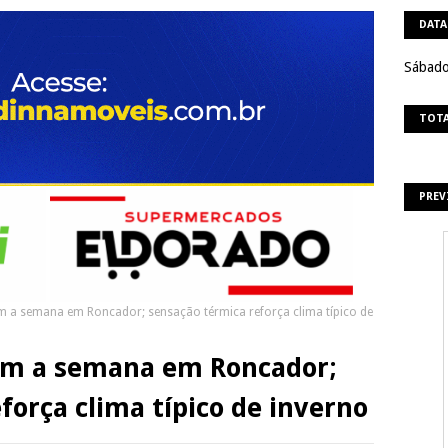
DATA
Sábado
TOTA
PREV
 a semana em Roncador; sensação térmica reforça clima típico de
am a semana em Roncador;
força clima típico de inverno