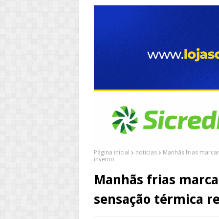
Página inicial
noticias
Manhãs frias marcam
inverno
Manhãs frias marc
sensação térmica re