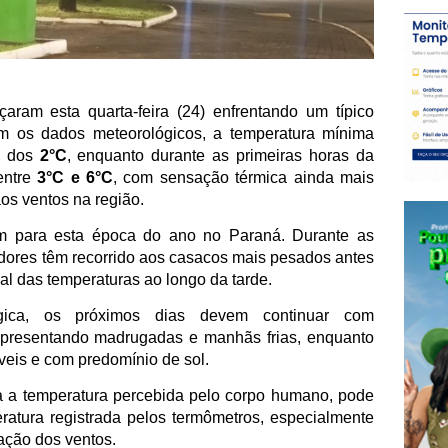
am esta quarta-feira (24) enfrentando um típico
m os dados meteorológicos, a temperatura mínima
ma dos
2°C
, enquanto durante as primeiras horas da
entre
3°C e 6°C
, com sensação térmica ainda mais
os ventos na região.
um para esta época do ano no Paraná. Durante as
adores têm recorrido aos casacos mais pesados antes
l das temperaturas ao longo da tarde.
gica, os próximos dias devem continuar com
, apresentando madrugadas e manhãs frias, enquanto
eis e com predomínio de sol.
a a temperatura percebida pelo corpo humano, pode
ratura registrada pelos termômetros, especialmente
 ação dos ventos.