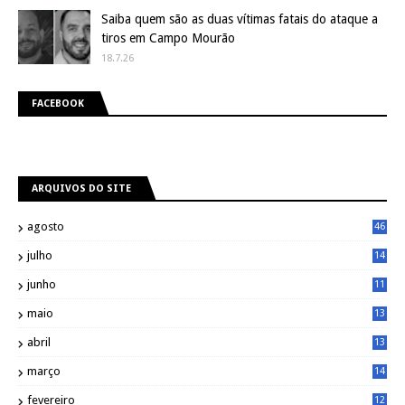
Saiba quem são as duas vítimas fatais do ataque a
tiros em Campo Mourão
18.7.26
FACEBOOK
ARQUIVOS DO SITE
agosto
46
julho
14
8
junho
11
7
maio
13
9
abril
13
0
março
14
6
fevereiro
12