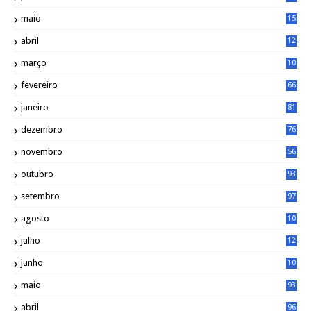
4
maio
15
0
abril
12
4
março
10
4
fevereiro
66
janeiro
81
dezembro
76
novembro
56
outubro
93
setembro
97
agosto
10
1
julho
12
2
junho
10
8
maio
93
abril
96