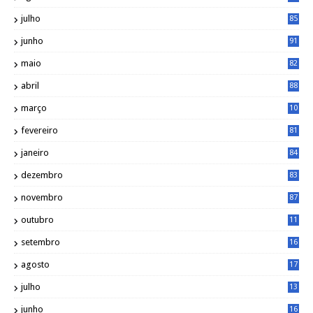
julho
85
junho
91
maio
82
abril
88
março
10
5
fevereiro
81
janeiro
84
dezembro
83
novembro
87
outubro
11
5
setembro
16
2
agosto
17
2
julho
13
7
junho
16