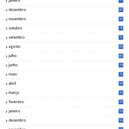
janeiro
71
dezembro
83
novembro
90
outubro
76
setembro
72
agosto
69
julho
80
junho
74
maio
73
abril
59
março
50
fevereiro
59
janeiro
59
dezembro
56