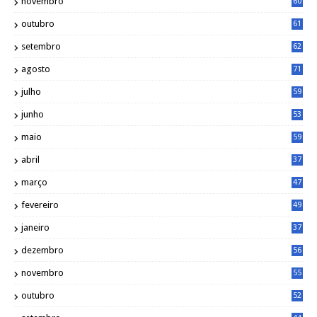
novembro
60
outubro
61
setembro
62
agosto
71
julho
59
junho
53
maio
59
abril
37
março
47
fevereiro
49
janeiro
37
dezembro
56
novembro
55
outubro
52