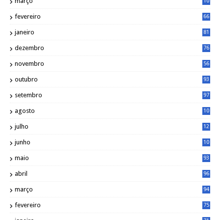
março
10
4
fevereiro
66
janeiro
81
dezembro
76
novembro
56
outubro
93
setembro
97
agosto
10
1
julho
12
2
junho
10
8
maio
93
abril
96
março
94
fevereiro
75