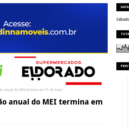
DATA
Sábado
TOTA
PREV
ão anual do MEI termina em 31 de maio
ção anual do MEI termina em