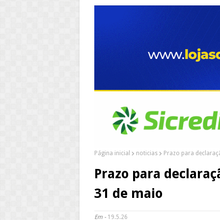
Página inicial
noticias
Prazo para declaraç
Prazo para declara
31 de maio
Em -
19.5.26