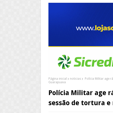
Página inicial
noticias
Polícia Militar age 
Guarapuava
Polícia Militar age
sessão de tortura 