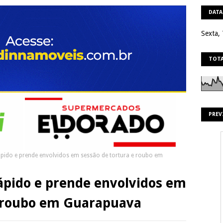
DATA
Sexta,
TOTA
PREV
rápido e prende envolvidos em sessão de tortura e roubo em
 rápido e prende envolvidos em
e roubo em Guarapuava