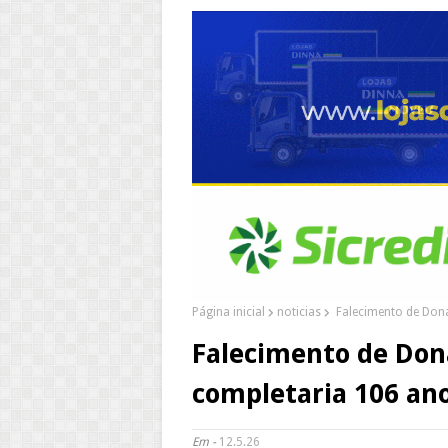
Página inicial
noticias
Falecimento de Dona
Falecimento de Don
completaria 106 an
Em -
12.5.26