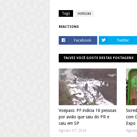
Tags
noticias
REACTIONS
Facebook
Twitter
TALVEZ VOCÊ GOSTE DESTAS POSTAGENS
Voepass: PF indicia 16 pessoas
Sicre
por avião que saiu do PR e
com G
caiu em SP
Expo 
Agosto 07, 2026
Agost