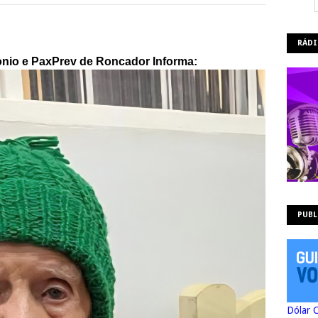
RÁDI
onio e PaxPrev de Roncador Informa:
PUBL
Dólar 