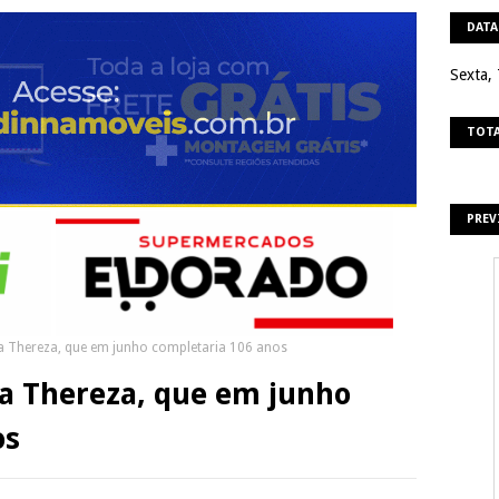
DATA
Sexta,
TOTA
PREV
 Thereza, que em junho completaria 106 anos
a Thereza, que em junho
os