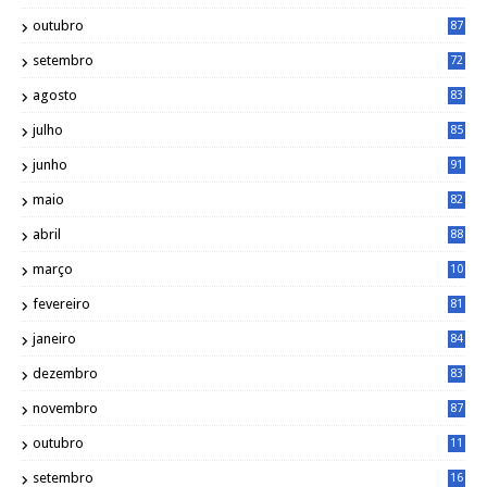
outubro
87
setembro
72
agosto
83
julho
85
junho
91
maio
82
abril
88
março
10
5
fevereiro
81
janeiro
84
dezembro
83
novembro
87
outubro
11
5
setembro
16