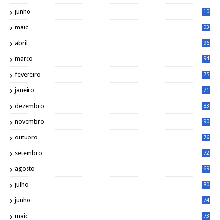
2
junho
10
8
maio
93
abril
96
março
94
fevereiro
75
janeiro
71
dezembro
83
novembro
90
outubro
76
setembro
72
agosto
69
julho
80
junho
74
maio
73