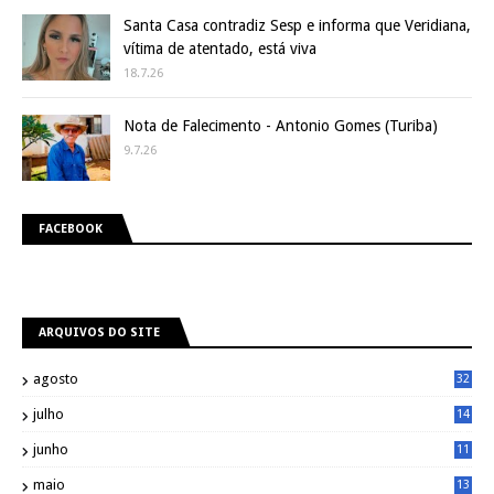
Santa Casa contradiz Sesp e informa que Veridiana,
vítima de atentado, está viva
18.7.26
Nota de Falecimento - Antonio Gomes (Turiba)
9.7.26
FACEBOOK
ARQUIVOS DO SITE
agosto
32
julho
14
8
junho
11
7
maio
13