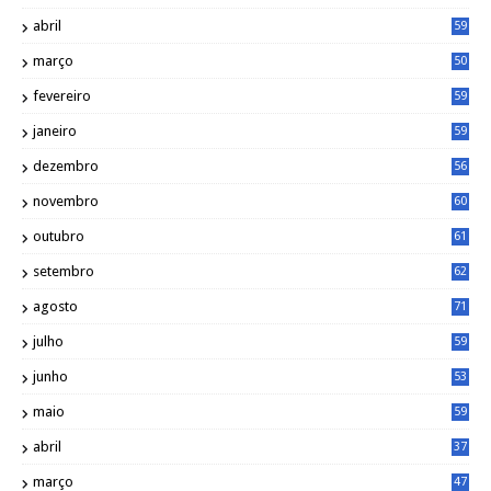
abril
59
março
50
fevereiro
59
janeiro
59
dezembro
56
novembro
60
outubro
61
setembro
62
agosto
71
julho
59
junho
53
maio
59
abril
37
março
47