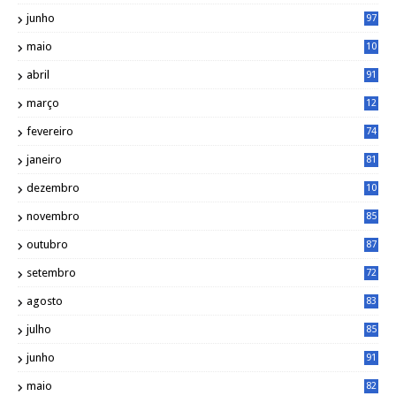
1
junho
97
maio
10
0
abril
91
março
12
0
fevereiro
74
janeiro
81
dezembro
10
2
novembro
85
outubro
87
setembro
72
agosto
83
julho
85
junho
91
maio
82