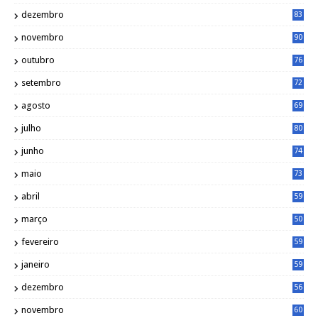
dezembro
83
novembro
90
outubro
76
setembro
72
agosto
69
julho
80
junho
74
maio
73
abril
59
março
50
fevereiro
59
janeiro
59
dezembro
56
novembro
60