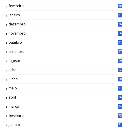
4
fevereiro
66
janeiro
81
dezembro
76
novembro
56
outubro
93
setembro
97
agosto
10
1
julho
12
2
junho
10
8
maio
93
abril
96
março
94
fevereiro
75
janeiro
71