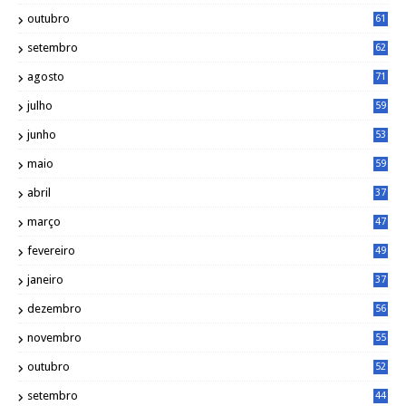
outubro
61
setembro
62
agosto
71
julho
59
junho
53
maio
59
abril
37
março
47
fevereiro
49
janeiro
37
dezembro
56
novembro
55
outubro
52
setembro
44