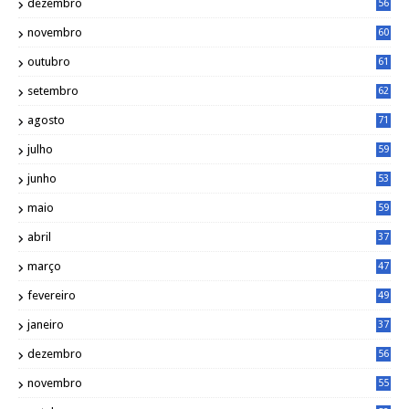
dezembro
56
novembro
60
outubro
61
setembro
62
agosto
71
julho
59
junho
53
maio
59
abril
37
março
47
fevereiro
49
janeiro
37
dezembro
56
novembro
55