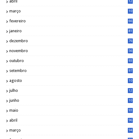
abril
12
4
março
10
4
fevereiro
66
janeiro
81
dezembro
76
novembro
56
outubro
93
setembro
97
agosto
10
1
julho
12
2
junho
10
8
maio
93
abril
96
março
94