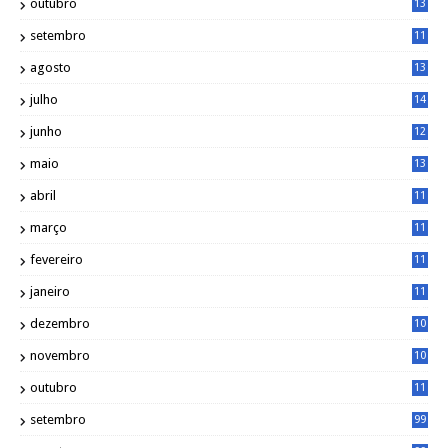
outubro
13
5
setembro
11
3
agosto
13
1
julho
14
0
junho
12
7
maio
13
3
abril
11
2
março
11
9
fevereiro
11
8
janeiro
11
8
dezembro
10
2
novembro
10
6
outubro
11
5
setembro
99