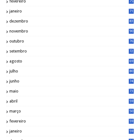
fevereiro
75
janeiro
71
dezembro
83
novembro
90
outubro
76
setembro
72
agosto
69
julho
80
junho
74
maio
73
abril
59
março
50
fevereiro
59
janeiro
59