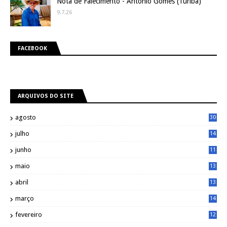
Nota de Falecimento - Antonio Gomes (Turiba)
9.7.26
FACEBOOK
ARQUIVOS DO SITE
agosto
30
julho
14
8
junho
11
7
maio
13
9
abril
13
0
março
14
6
fevereiro
12
0