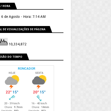
 / HORA
, 6 de Agosto - Hora: 7:14 AM
L DE VISUALIZAÇÕES DE PÁGINA
10,334,872
ISÃO DO TEMPO