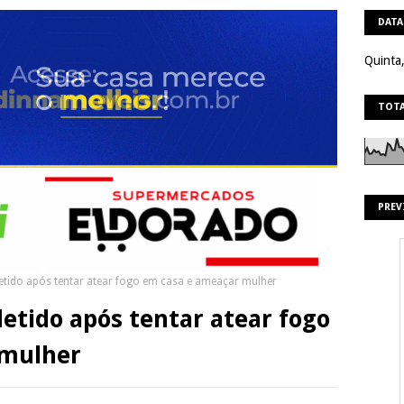
DATA
Quinta
TOTA
PREV
detido após tentar atear fogo em casa e ameaçar mulher
detido após tentar atear fogo
 mulher