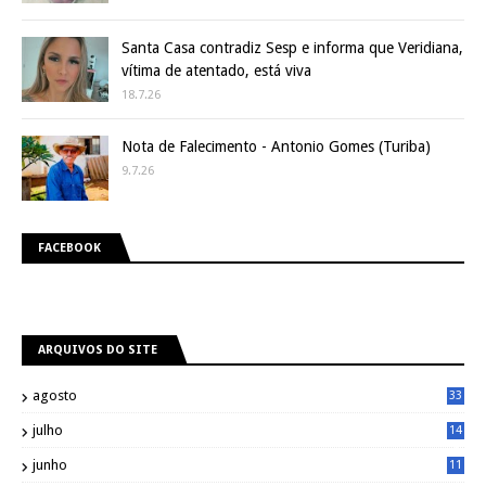
Santa Casa contradiz Sesp e informa que Veridiana,
vítima de atentado, está viva
18.7.26
Nota de Falecimento - Antonio Gomes (Turiba)
9.7.26
FACEBOOK
ARQUIVOS DO SITE
agosto
33
julho
14
8
junho
11
7