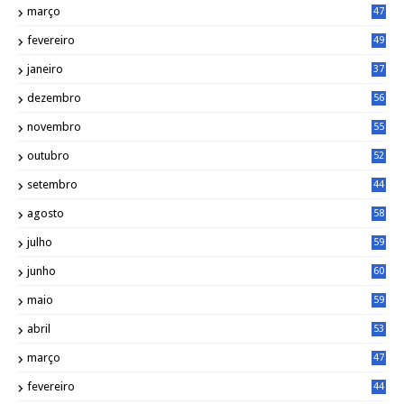
março
47
fevereiro
49
janeiro
37
dezembro
56
novembro
55
outubro
52
setembro
44
agosto
58
julho
59
junho
60
maio
59
abril
53
março
47
fevereiro
44