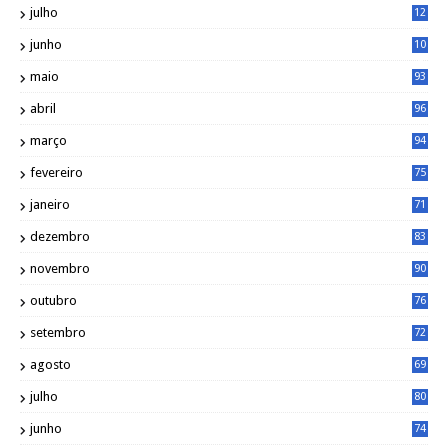
julho
12
2
junho
10
8
maio
93
abril
96
março
94
fevereiro
75
janeiro
71
dezembro
83
novembro
90
outubro
76
setembro
72
agosto
69
julho
80
junho
74