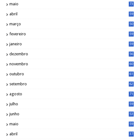
maio
73
abril
59
março
50
fevereiro
59
janeiro
59
dezembro
56
novembro
60
outubro
61
setembro
62
agosto
71
julho
59
junho
53
maio
59
abril
37