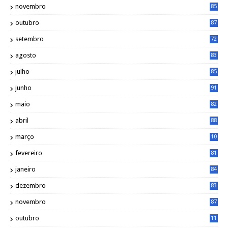
novembro
85
outubro
87
setembro
72
agosto
83
julho
85
junho
91
maio
82
abril
88
março
10
5
fevereiro
81
janeiro
84
dezembro
83
novembro
87
outubro
11
5