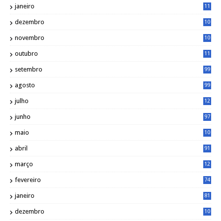
janeiro
11
8
dezembro
10
2
novembro
10
6
outubro
11
5
setembro
99
agosto
99
julho
12
1
junho
97
maio
10
0
abril
91
março
12
0
fevereiro
74
janeiro
81
dezembro
10
2