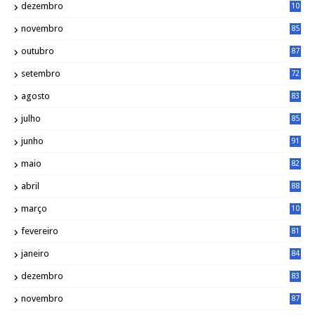
dezembro
10
2
novembro
85
outubro
87
setembro
72
agosto
83
julho
85
junho
91
maio
82
abril
88
março
10
5
fevereiro
81
janeiro
84
dezembro
83
novembro
87