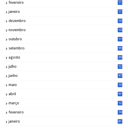
fevereiro
11
8
janeiro
11
8
dezembro
10
2
novembro
10
6
outubro
11
5
setembro
99
agosto
99
julho
12
1
junho
97
maio
10
0
abril
91
março
12
0
fevereiro
74
janeiro
81