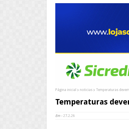
Página inicial
noticias
Temperaturas devem
Temperaturas devem
Em -
27.2.26