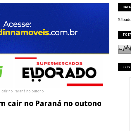
DATA
Sábado
TOTA
PREV
 cair no Paraná no outono
 cair no Paraná no outono