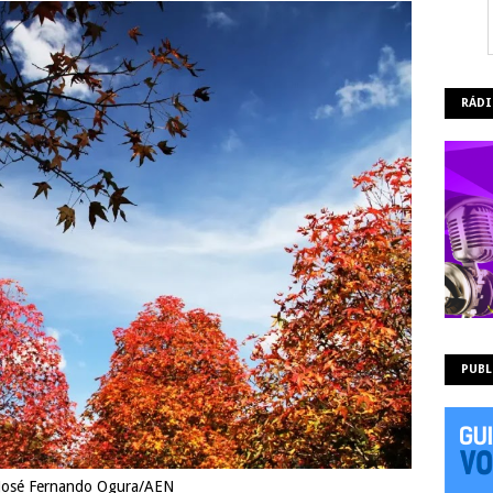
RÁDI
PUBL
 José Fernando Ogura/AEN