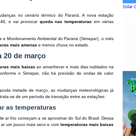
Dólar 
danças no cenário térmico do Paraná. A nova estação
h46, e vai provocar
queda nas temperaturas
em várias
a e Monitoramento Ambiental do Paraná (Simepar), o mês
uras mais amenas
e menos chuva no estado.
 20 de março
uras mais baixas
ao amanhecer e mais dias nublados na
conforme o Simepar, não há previsão de ondas de calor
unda metade de março, as mudanças meteorológicas já
rata-se de um período de transição entre as estações.
ar as temperaturas
e ar frio começam a se aproximar do Sul do Brasil. Dessa
m ar um pouco mais seco e com
temperaturas mais baixas