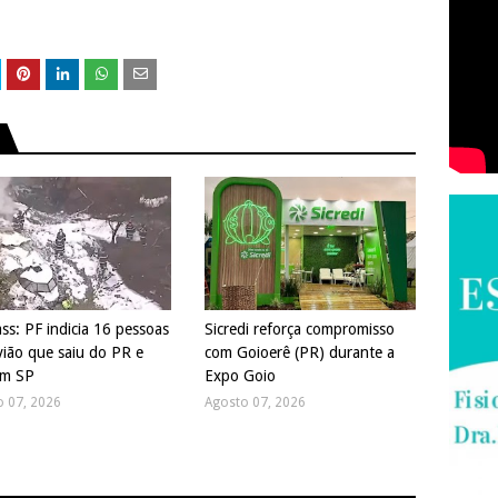
ss: PF indicia 16 pessoas
Sicredi reforça compromisso
vião que saiu do PR e
com Goioerê (PR) durante a
em SP
Expo Goio
o 07, 2026
Agosto 07, 2026