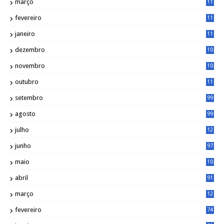
março
11
9
fevereiro
11
8
janeiro
11
8
dezembro
10
2
novembro
10
6
outubro
11
5
setembro
99
agosto
99
julho
12
1
junho
97
maio
10
0
abril
91
março
12
0
fevereiro
74