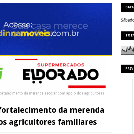
DATA
Sábado
TOTA
PREV
fortalecimento da merenda escolar com apoio dos agricultores
 fortalecimento da merenda
os agricultores familiares