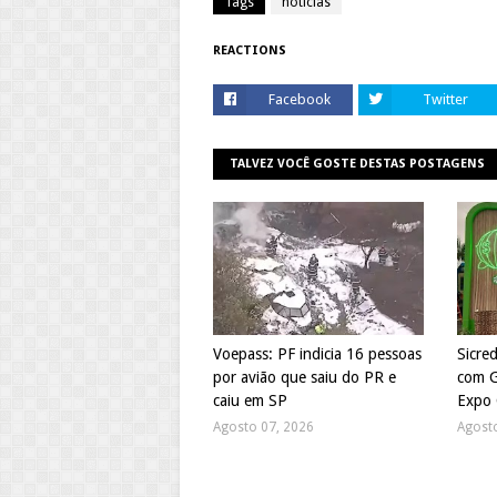
Tags
noticias
REACTIONS
Facebook
Twitter
TALVEZ VOCÊ GOSTE DESTAS POSTAGENS
Voepass: PF indicia 16 pessoas
Sicre
por avião que saiu do PR e
com G
caiu em SP
Expo 
Agosto 07, 2026
Agost