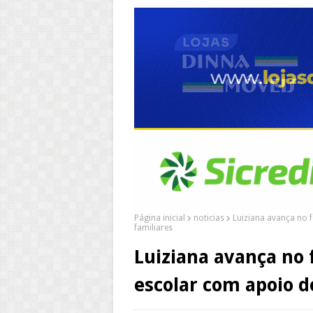
Página inicial
noticias
Luiziana avança no 
familiares
Luiziana avança no
escolar com apoio d