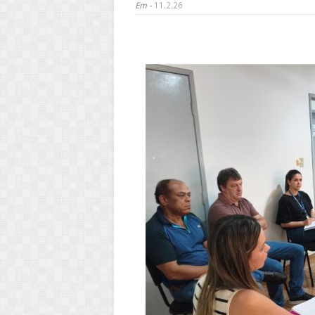
Em -
11.2.26