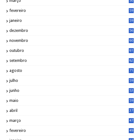
março
50
fevereiro
59
janeiro
59
dezembro
56
novembro
60
outubro
61
setembro
62
agosto
71
julho
59
junho
53
maio
59
abril
37
março
47
fevereiro
49