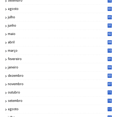
setembro
72
agosto
83
julho
85
junho
91
maio
82
abril
88
março
10
5
fevereiro
81
janeiro
84
dezembro
83
novembro
87
outubro
11
5
setembro
16
2
agosto
17
2