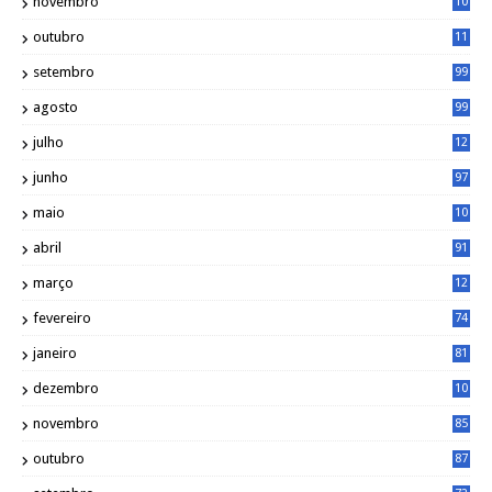
novembro
10
6
outubro
11
5
setembro
99
agosto
99
julho
12
1
junho
97
maio
10
0
abril
91
março
12
0
fevereiro
74
janeiro
81
dezembro
10
2
novembro
85
outubro
87