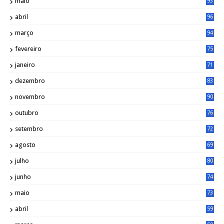
maio
93
abril
96
março
94
fevereiro
75
janeiro
71
dezembro
83
novembro
90
outubro
76
setembro
72
agosto
69
julho
80
junho
74
maio
73
abril
59