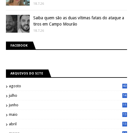
18.7.26
Saiba quem são as duas vítimas fatais do ataque a
tiros em Campo Mourão
18.7.26
FACEBOOK
ARQUIVOS DO SITE
agosto
40
julho
14
8
junho
11
7
maio
13
9
abril
13
0