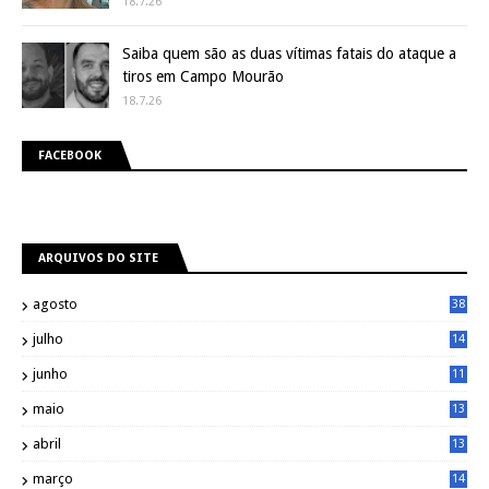
18.7.26
Saiba quem são as duas vítimas fatais do ataque a
tiros em Campo Mourão
18.7.26
FACEBOOK
ARQUIVOS DO SITE
agosto
38
julho
14
8
junho
11
7
maio
13
9
abril
13
0
março
14