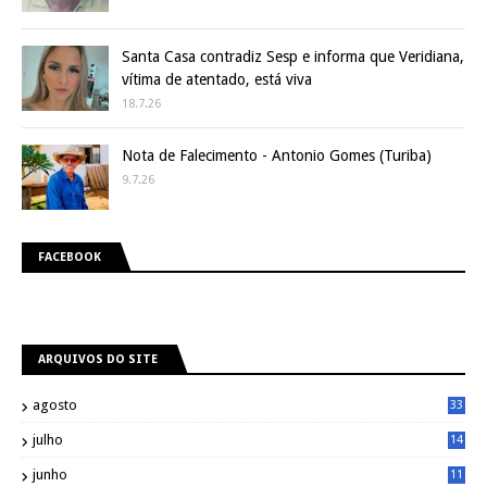
Santa Casa contradiz Sesp e informa que Veridiana,
vítima de atentado, está viva
18.7.26
Nota de Falecimento - Antonio Gomes (Turiba)
9.7.26
FACEBOOK
ARQUIVOS DO SITE
agosto
33
julho
14
8
junho
11