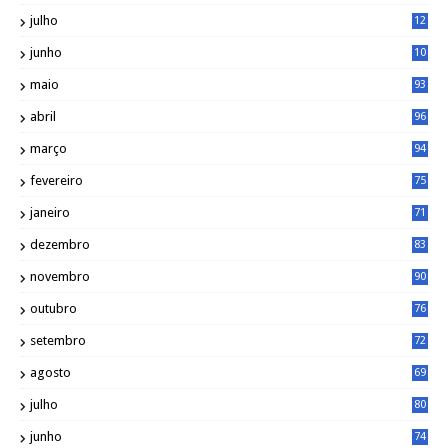
1
julho
12
2
junho
10
8
maio
93
abril
96
março
94
fevereiro
75
janeiro
71
dezembro
83
novembro
90
outubro
76
setembro
72
agosto
69
julho
80
junho
74