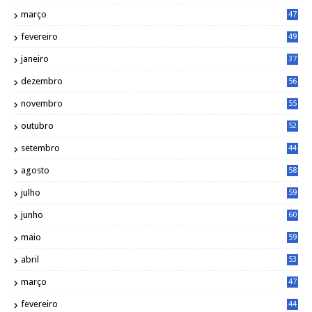
março
47
fevereiro
49
janeiro
37
dezembro
56
novembro
55
outubro
52
setembro
44
agosto
58
julho
59
junho
60
maio
59
abril
53
março
47
fevereiro
44