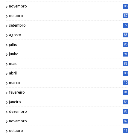
2
novembro
85
outubro
87
setembro
72
agosto
83
julho
85
junho
91
maio
82
abril
88
março
10
5
fevereiro
81
janeiro
84
dezembro
83
novembro
87
outubro
11