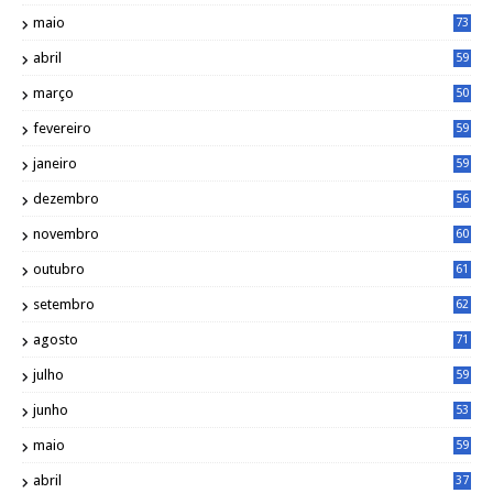
maio
73
abril
59
março
50
fevereiro
59
janeiro
59
dezembro
56
novembro
60
outubro
61
setembro
62
agosto
71
julho
59
junho
53
maio
59
abril
37