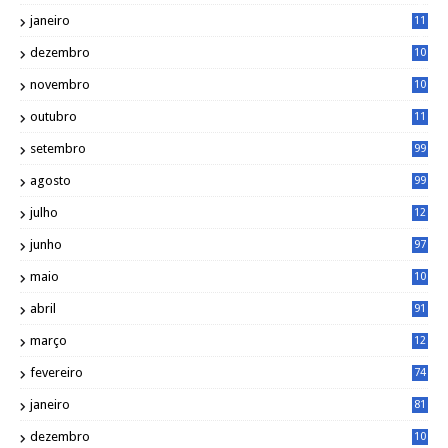
8
janeiro
11
8
dezembro
10
2
novembro
10
6
outubro
11
5
setembro
99
agosto
99
julho
12
1
junho
97
maio
10
0
abril
91
março
12
0
fevereiro
74
janeiro
81
dezembro
10