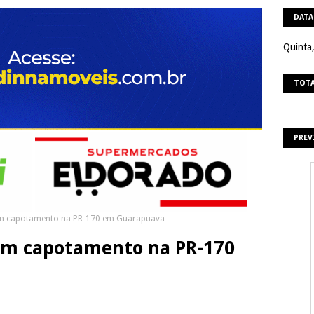
DATA
Quinta
TOTA
PREV
m capotamento na PR-170 em Guarapuava
em capotamento na PR-170