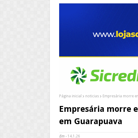
Página inicial
noticias
Empresária morre e
Empresária morre 
em Guarapuava
Em -
14.1.26