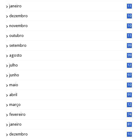
8
janeiro
11
8
dezembro
10
2
novembro
10
6
outubro
11
5
setembro
99
agosto
99
julho
12
1
junho
97
maio
10
0
abril
91
março
12
0
fevereiro
74
janeiro
81
dezembro
10