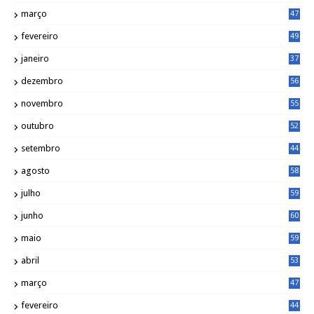
março
47
fevereiro
49
janeiro
37
dezembro
56
novembro
55
outubro
52
setembro
44
agosto
58
julho
59
junho
60
maio
59
abril
53
março
47
fevereiro
44