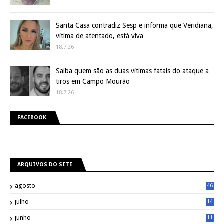
Santa Casa contradiz Sesp e informa que Veridiana,
vítima de atentado, está viva
18.7.26
Saiba quem são as duas vítimas fatais do ataque a
tiros em Campo Mourão
18.7.26
FACEBOOK
ARQUIVOS DO SITE
agosto
46
julho
14
8
junho
11