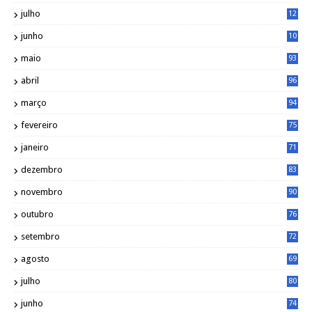
1
julho
12
2
junho
10
8
maio
93
abril
96
março
94
fevereiro
75
janeiro
71
dezembro
83
novembro
90
outubro
76
setembro
72
agosto
69
julho
80
junho
74