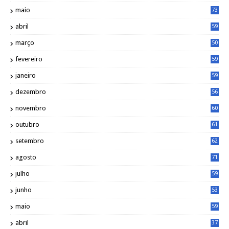
maio
73
abril
59
março
50
fevereiro
59
janeiro
59
dezembro
56
novembro
60
outubro
61
setembro
62
agosto
71
julho
59
junho
53
maio
59
abril
37