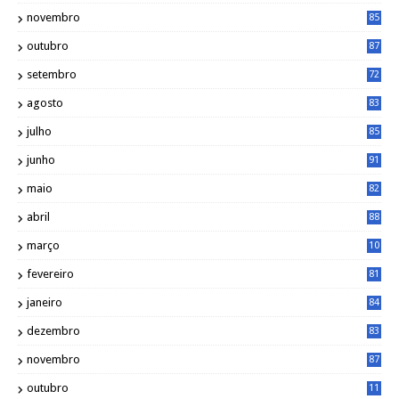
2
novembro
85
outubro
87
setembro
72
agosto
83
julho
85
junho
91
maio
82
abril
88
março
10
5
fevereiro
81
janeiro
84
dezembro
83
novembro
87
outubro
11