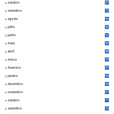
outubro
87
setembro
72
agosto
83
julho
85
junho
91
maio
82
abril
88
março
10
5
fevereiro
81
janeiro
84
dezembro
83
novembro
87
outubro
11
5
setembro
16
2