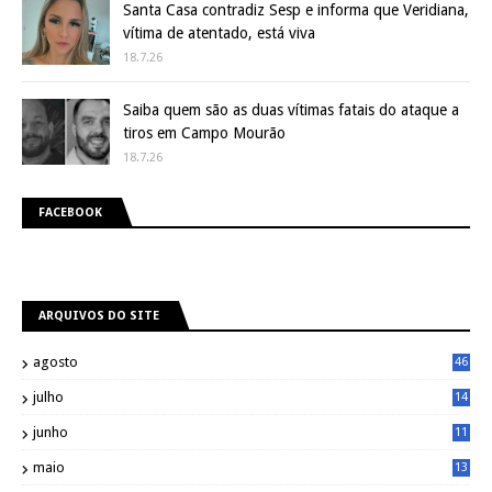
Santa Casa contradiz Sesp e informa que Veridiana,
vítima de atentado, está viva
18.7.26
Saiba quem são as duas vítimas fatais do ataque a
tiros em Campo Mourão
18.7.26
FACEBOOK
ARQUIVOS DO SITE
agosto
46
julho
14
8
junho
11
7
maio
13
9