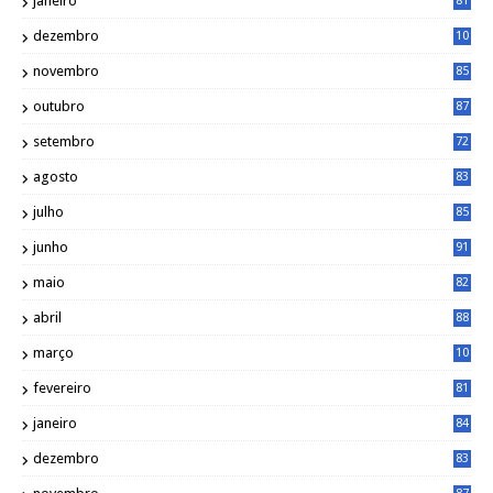
janeiro
81
dezembro
10
2
novembro
85
outubro
87
setembro
72
agosto
83
julho
85
junho
91
maio
82
abril
88
março
10
5
fevereiro
81
janeiro
84
dezembro
83