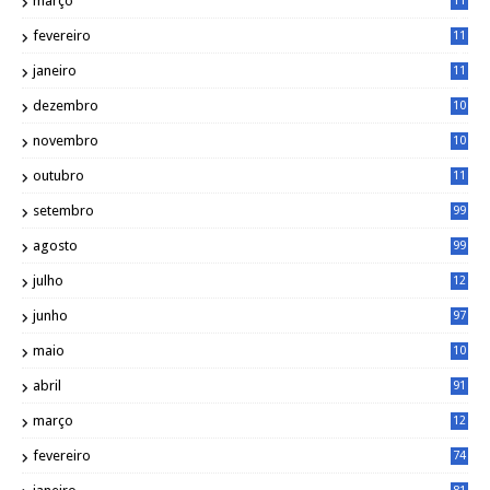
março
11
9
fevereiro
11
8
janeiro
11
8
dezembro
10
2
novembro
10
6
outubro
11
5
setembro
99
agosto
99
julho
12
1
junho
97
maio
10
0
abril
91
março
12
0
fevereiro
74