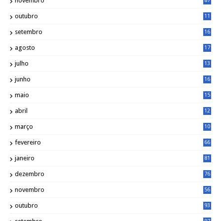
novembro
87
outubro
11
5
setembro
16
2
agosto
17
2
julho
13
7
junho
16
4
maio
15
0
abril
12
4
março
10
4
fevereiro
66
janeiro
81
dezembro
76
novembro
56
outubro
93