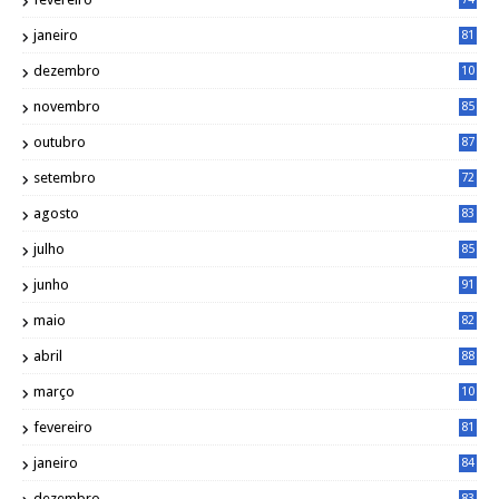
janeiro
81
dezembro
10
2
novembro
85
outubro
87
setembro
72
agosto
83
julho
85
junho
91
maio
82
abril
88
março
10
5
fevereiro
81
janeiro
84
dezembro
83