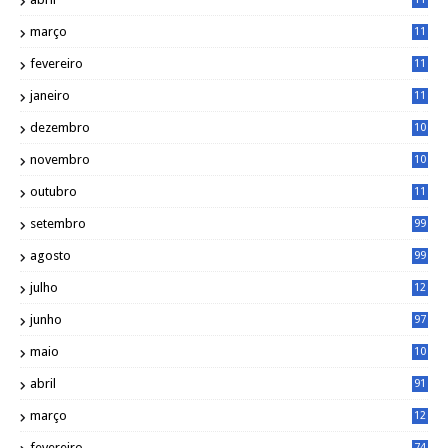
2
março
11
9
fevereiro
11
8
janeiro
11
8
dezembro
10
2
novembro
10
6
outubro
11
5
setembro
99
agosto
99
julho
12
1
junho
97
maio
10
0
abril
91
março
12
0
fevereiro
74