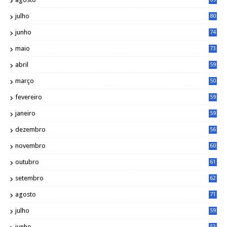
julho
80
junho
74
maio
73
abril
59
março
50
fevereiro
59
janeiro
59
dezembro
56
novembro
60
outubro
61
setembro
62
agosto
71
julho
59
junho
53