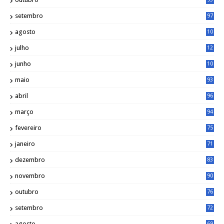
setembro
97
agosto
10
1
julho
12
2
junho
10
8
maio
93
abril
96
março
94
fevereiro
75
janeiro
71
dezembro
83
novembro
90
outubro
76
setembro
72
agosto
69