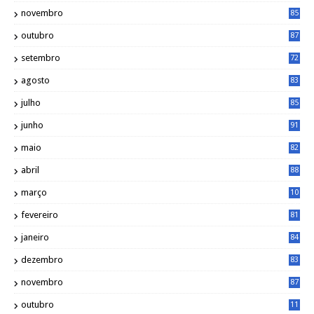
2
novembro
85
outubro
87
setembro
72
agosto
83
julho
85
junho
91
maio
82
abril
88
março
10
5
fevereiro
81
janeiro
84
dezembro
83
novembro
87
outubro
11