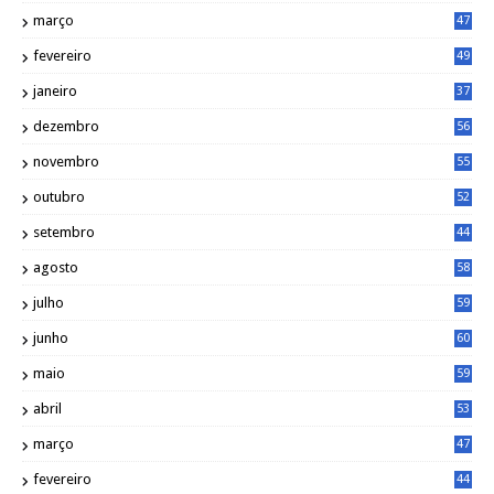
março
47
fevereiro
49
janeiro
37
dezembro
56
novembro
55
outubro
52
setembro
44
agosto
58
julho
59
junho
60
maio
59
abril
53
março
47
fevereiro
44