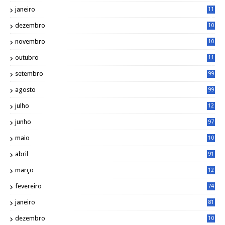
8
janeiro
11
8
dezembro
10
2
novembro
10
6
outubro
11
5
setembro
99
agosto
99
julho
12
1
junho
97
maio
10
0
abril
91
março
12
0
fevereiro
74
janeiro
81
dezembro
10