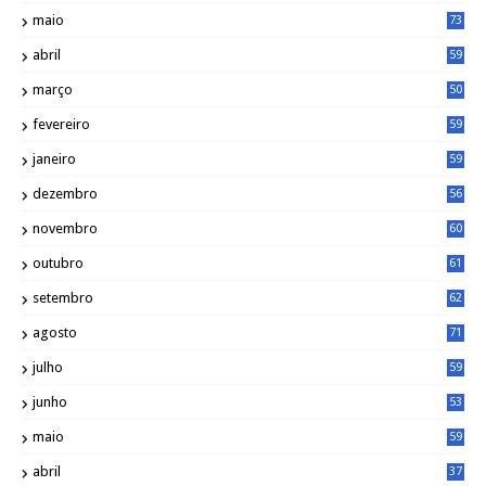
maio
73
abril
59
março
50
fevereiro
59
janeiro
59
dezembro
56
novembro
60
outubro
61
setembro
62
agosto
71
julho
59
junho
53
maio
59
abril
37