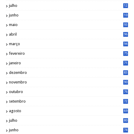
1
julho
12
2
junho
10
8
maio
93
abril
96
março
94
fevereiro
75
janeiro
71
dezembro
83
novembro
90
outubro
76
setembro
72
agosto
69
julho
80
junho
74