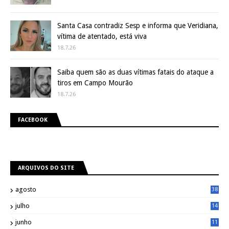
Santa Casa contradiz Sesp e informa que Veridiana,
vítima de atentado, está viva
18.7.26
Saiba quem são as duas vítimas fatais do ataque a
tiros em Campo Mourão
18.7.26
FACEBOOK
ARQUIVOS DO SITE
agosto
38
julho
14
8
junho
11