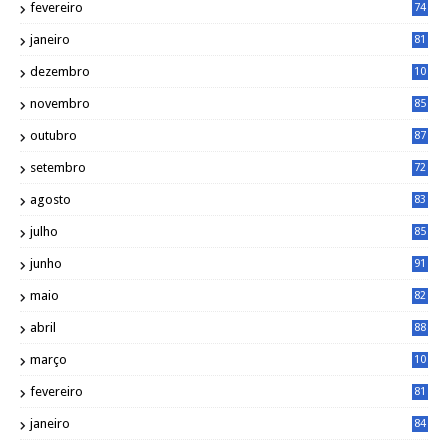
fevereiro
74
janeiro
81
dezembro
10
2
novembro
85
outubro
87
setembro
72
agosto
83
julho
85
junho
91
maio
82
abril
88
março
10
5
fevereiro
81
janeiro
84