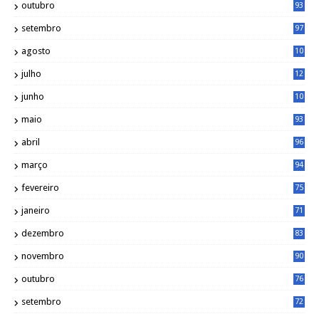
outubro
93
setembro
97
agosto
10
1
julho
12
2
junho
10
8
maio
93
abril
96
março
94
fevereiro
75
janeiro
71
dezembro
83
novembro
90
outubro
76
setembro
72