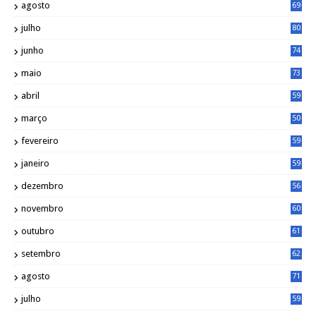
agosto
69
julho
80
junho
74
maio
73
abril
59
março
50
fevereiro
59
janeiro
59
dezembro
56
novembro
60
outubro
61
setembro
62
agosto
71
julho
59