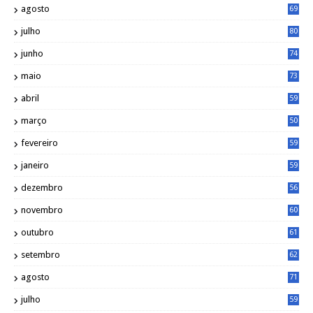
agosto
69
julho
80
junho
74
maio
73
abril
59
março
50
fevereiro
59
janeiro
59
dezembro
56
novembro
60
outubro
61
setembro
62
agosto
71
julho
59