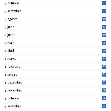
outubro
93
setembro
97
agosto
10
1
julho
12
2
junho
10
8
maio
93
abril
96
março
94
fevereiro
75
janeiro
71
dezembro
83
novembro
90
outubro
76
setembro
72