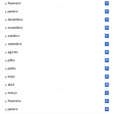
fevereiro
74
janeiro
81
dezembro
10
2
novembro
85
outubro
87
setembro
72
agosto
83
julho
85
junho
91
maio
82
abril
88
março
10
5
fevereiro
81
janeiro
84