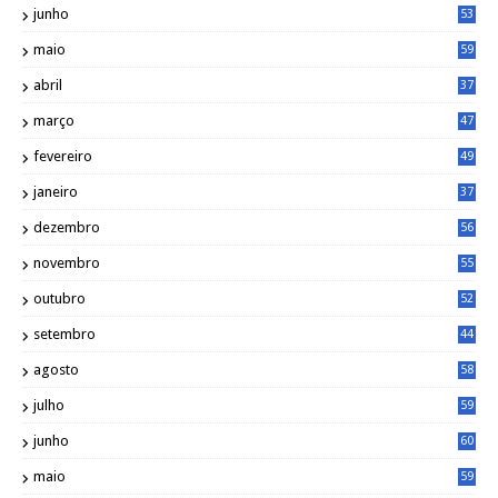
junho
53
maio
59
abril
37
março
47
fevereiro
49
janeiro
37
dezembro
56
novembro
55
outubro
52
setembro
44
agosto
58
julho
59
junho
60
maio
59