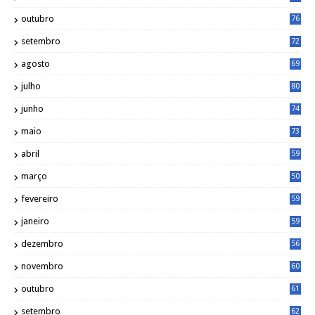
outubro
76
setembro
72
agosto
69
julho
80
junho
74
maio
73
abril
59
março
50
fevereiro
59
janeiro
59
dezembro
56
novembro
60
outubro
61
setembro
62