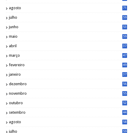
agosto
71
julho
59
junho
53
maio
59
abril
37
março
47
fevereiro
49
janeiro
37
dezembro
56
novembro
55
outubro
52
setembro
44
agosto
58
julho
59