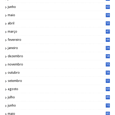
junho
60
maio
59
abril
53
março
47
fevereiro
44
janeiro
34
dezembro
58
novembro
55
outubro
56
setembro
51
agosto
69
julho
89
junho
10
1
maio
85