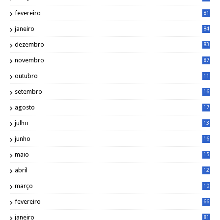
5
fevereiro
81
janeiro
84
dezembro
83
novembro
87
outubro
11
5
setembro
16
2
agosto
17
2
julho
13
7
junho
16
4
maio
15
0
abril
12
4
março
10
4
fevereiro
66
janeiro
81