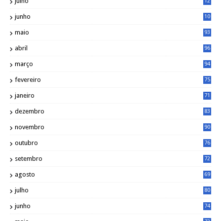
julho
12
2
junho
10
8
maio
93
abril
96
março
94
fevereiro
75
janeiro
71
dezembro
83
novembro
90
outubro
76
setembro
72
agosto
69
julho
80
junho
74