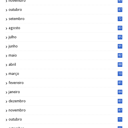
novembro
85
outubro
87
setembro
72
agosto
83
julho
85
junho
91
maio
82
abril
88
março
10
5
fevereiro
81
janeiro
84
dezembro
83
novembro
87
outubro
11
5