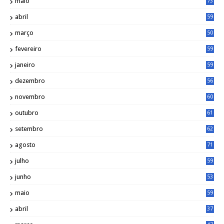
maio
73
abril
59
março
50
fevereiro
59
janeiro
59
dezembro
56
novembro
60
outubro
61
setembro
62
agosto
71
julho
59
junho
53
maio
59
abril
37