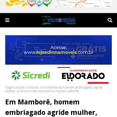
Página inicial
noticias
Em Mamborê, homem embriagado agride
mulher, provoca crise convulsiva e é preso pela PM
Em Mamborê, homem
embriagado agride mulher,