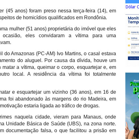
Dólar 
(45 anos) foram preso nessa terça-feira (14), em
peitos de homicídios qualificados em Rondônia.
ma mulher (51 anos) proprietária do imóvel que eles
 ocasião, eles convidaram a vítima para uma
avam.
il do Amazonas (PC-AM) Ivo Martins, o casal estava
mento do aluguel. Por causa da dívida, houve um
 matar a vítima, queimar o corpo, esquartejar e, em
tro local. A residência da vítima foi totalmente
tar e esquartejar um vizinho (36 anos), em 16 de
ima foi abandonado às margens do rio Madeira, em
otivação estaria ligada ao tráfico de drogas.
crimes naquela cidade, vieram para Manaus, onde
uma Unidade Básica de Saúde (UBS), na zona norte.
m documentação falsa, o que facilitou a prisão em