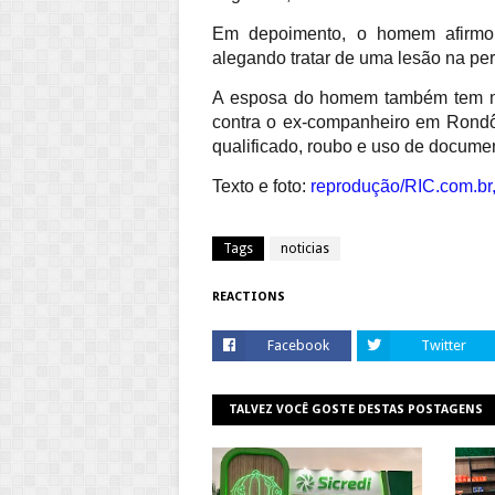
Em depoimento, o homem afirmo
alegando tratar de uma lesão na per
A esposa do homem também tem ma
contra o ex-companheiro em Rondô
qualificado, roubo e uso de documen
Texto e foto:
reprodução/RIC.com.br
Tags
noticias
REACTIONS
Facebook
Twitter
TALVEZ VOCÊ GOSTE DESTAS POSTAGENS