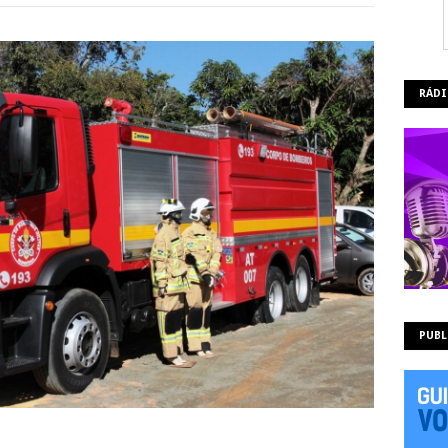
RÁDI
PUBL