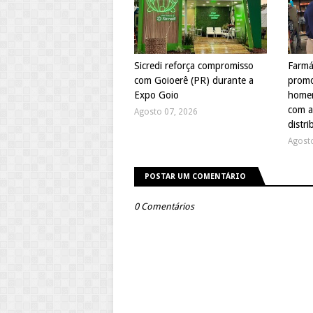
Sicredi reforça compromisso
Farmá
com Goioerê (PR) durante a
promo
Expo Goio
homen
com a
Agosto 07, 2026
distri
Agost
POSTAR UM COMENTÁRIO
0 Comentários