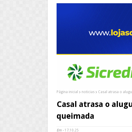
Página inicial
noticias
Casal atrasa o alugu
Casal atrasa o alug
queimada
Em -
17.10.25