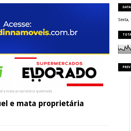
DATA
Sexta,
TOTA
PREV
el e mata proprietária queimada
uel e mata proprietária