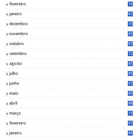
fevereiro
74
janeiro
81
dezembro
10
2
novembro
85
outubro
87
setembro
72
agosto
83
julho
85
junho
91
maio
82
abril
88
março
10
5
fevereiro
81
janeiro
84