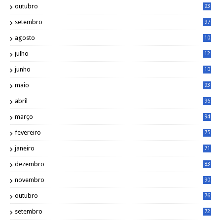
outubro
93
setembro
97
agosto
10
1
julho
12
2
junho
10
8
maio
93
abril
96
março
94
fevereiro
75
janeiro
71
dezembro
83
novembro
90
outubro
76
setembro
72